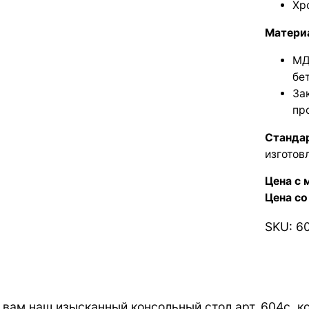
Хр
Матери
МД
бе
За
пр
Станда
изготов
Цена с 
Цена со
SKU:
6
вам наш изысканный консольный стол арт. 604с, к