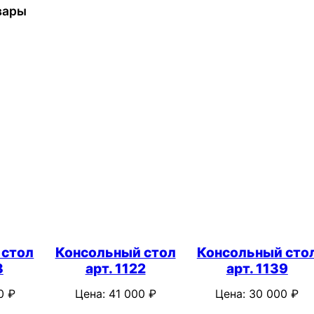
вары
 стол
Консольный стол
Консольный сто
3
арт. 1122
арт. 1139
00
₽
Цена:
41 000
₽
Цена:
30 000
₽