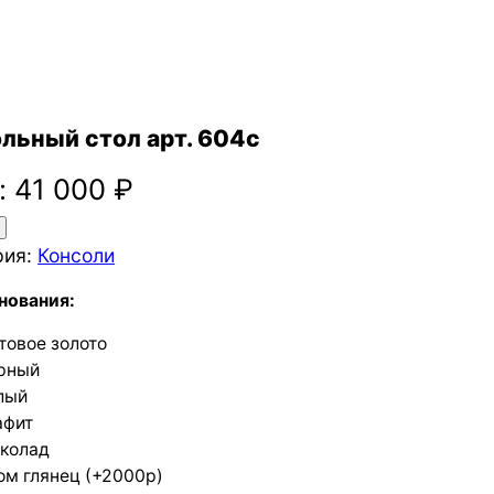
льный стол арт. 604с
:
41 000
₽
рия:
Консоли
нования:
товое золото
рный
лый
афит
колад
ом глянец (+2000р)