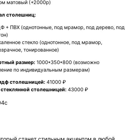
ом матовый (+2000р)
ал столешниц:
Ф + ПВХ (однотонные, под мрамор, под дерево, под
тон)
каленное стекло (однотонное, под мрамор,
озрачное, тонированное)
ртный размер:
1000*350*800 (возможно
ление по индивидуальным размерам)
мдф столешницей:
41000 ₽
 стеклянной столешницей:
43000 ₽
04с
оторый станет стильным акцентом в любой